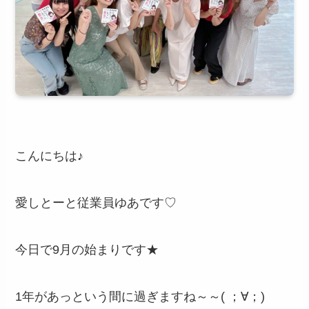
こんにちは♪
愛しとーと従業員ゆあです♡
今日で9月の始まりです★
1年があっという間に過ぎますね～～( ；∀；)