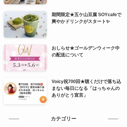
期間限定★五ケ山豆腐 SOYcafeで
爽やかドリンクがスタート✨
おしらせ★ゴールデンウィーク中
の配送について
Voicy祝700回★聴くだけで落ち込
まない毎日になる「はっちゃんの
ありがとう宣言」
カテゴリー