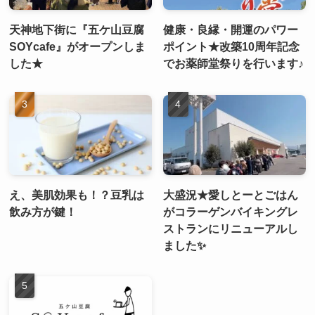
天神地下街に『五ケ山豆腐
健康・良縁・開運のパワー
SOYcafe』がオープンしま
ポイント★改築10周年記念
した★
でお薬師堂祭りを行います♪
え、美肌効果も！？豆乳は
大盛況★愛しとーとごはん
飲み方が鍵！
がコラーゲンバイキングレ
ストランにリニューアルし
ました✨