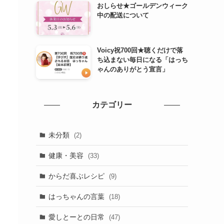
おしらせ★ゴールデンウィーク
中の配送について
Voicy祝700回★聴くだけで落
ち込まない毎日になる「はっち
ゃんのありがとう宣言」
カテゴリー
未分類
(2)
健康・美容
(33)
からだ喜ぶレシピ
(9)
はっちゃんの言葉
(18)
愛しとーとの日常
(47)