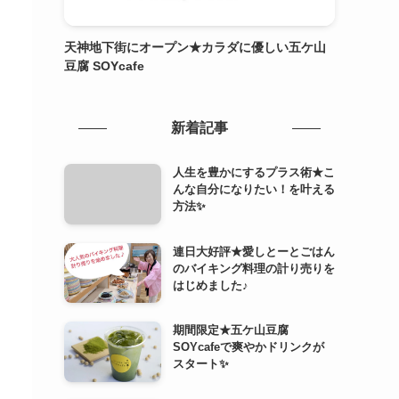
天神地下街にオープン★カラダに優しい五ケ山
豆腐 SOYcafe
新着記事
人生を豊かにするプラス術★こ
んな自分になりたい！を叶える
方法✨
連日大好評★愛しとーとごはん
のバイキング料理の計り売りを
はじめました♪
期間限定★五ケ山豆腐
SOYcafeで爽やかドリンクが
スタート✨