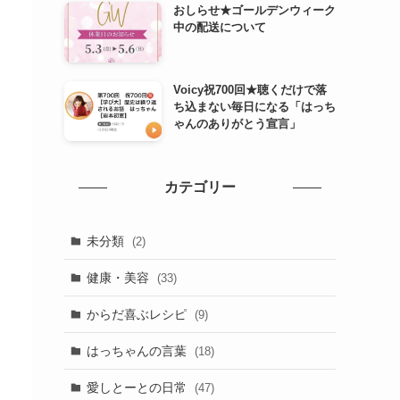
おしらせ★ゴールデンウィーク
中の配送について
Voicy祝700回★聴くだけで落
ち込まない毎日になる「はっち
ゃんのありがとう宣言」
カテゴリー
未分類
(2)
健康・美容
(33)
からだ喜ぶレシピ
(9)
はっちゃんの言葉
(18)
愛しとーとの日常
(47)