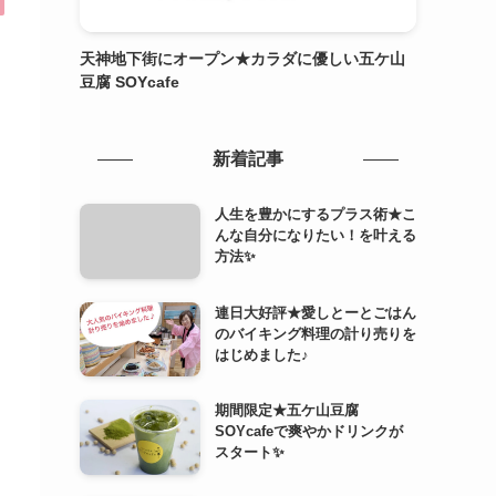
天神地下街にオープン★カラダに優しい五ケ山
豆腐 SOYcafe
新着記事
人生を豊かにするプラス術★こ
んな自分になりたい！を叶える
方法✨
連日大好評★愛しとーとごはん
のバイキング料理の計り売りを
はじめました♪
期間限定★五ケ山豆腐
SOYcafeで爽やかドリンクが
スタート✨